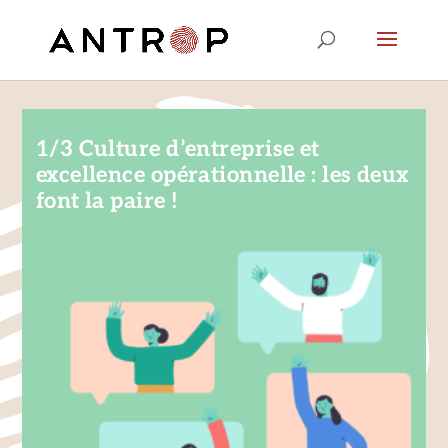
1/3 Culture d’entreprise et
excellence opérationnelle : les deux
font la paire !