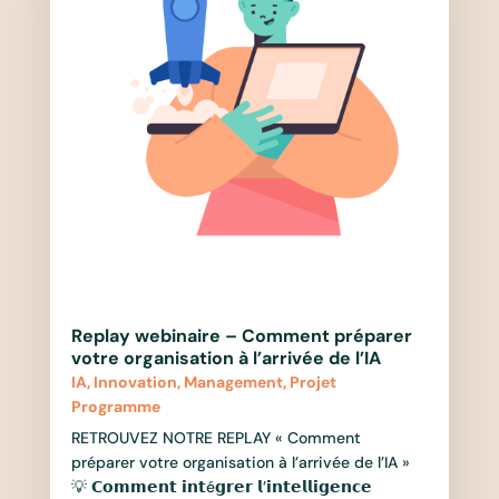
Replay webinaire – Comment préparer
votre organisation à l’arrivée de l’IA
IA
,
Innovation
,
Management
,
Projet
Programme
RETROUVEZ NOTRE REPLAY « Comment
préparer votre organisation à l’arrivée de l’IA »
💡 𝗖𝗼𝗺𝗺𝗲𝗻𝘁 𝗶𝗻𝘁é𝗴𝗿𝗲𝗿 𝗹’𝗶𝗻𝘁𝗲𝗹𝗹𝗶𝗴𝗲𝗻𝗰𝗲