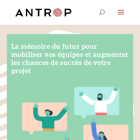
La mémoire du futur pour
mobiliser vos équipes et augmenter
les chances de succès de votre
projet