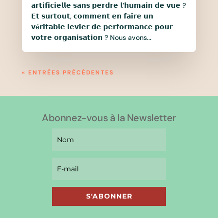
𝗮𝗿𝘁𝗶𝗳𝗶𝗰𝗶𝗲𝗹𝗹𝗲 𝘀𝗮𝗻𝘀 𝗽𝗲𝗿𝗱𝗿𝗲 𝗹’𝗵𝘂𝗺𝗮𝗶𝗻 𝗱𝗲 𝘃𝘂𝗲 ?
𝗘𝘁 𝘀𝘂𝗿𝘁𝗼𝘂𝘁, 𝗰𝗼𝗺𝗺𝗲𝗻𝘁 𝗲𝗻 𝗳𝗮𝗶𝗿𝗲 𝘂𝗻
𝘃é𝗿𝗶𝘁𝗮𝗯𝗹𝗲 𝗹𝗲𝘃𝗶𝗲𝗿 𝗱𝗲 𝗽𝗲𝗿𝗳𝗼𝗿𝗺𝗮𝗻𝗰𝗲 𝗽𝗼𝘂𝗿
𝘃𝗼𝘁𝗿𝗲 𝗼𝗿𝗴𝗮𝗻𝗶𝘀𝗮𝘁𝗶𝗼𝗻 ? Nous avons...
« ENTRÉES PRÉCÉDENTES
Abonnez-vous à la Newsletter
S'ABONNER