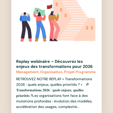
Replay webinaire – Découvrez les
enjeux des transformations pour 2026
Management
,
Organisation
,
Projet Programme
RETROUVEZ NOTRE REPLAY « Transformations
2026 : quels enjeux, quelles priorités ? » 🔎
𝐓𝐫𝐚𝐧𝐬𝐟𝐨𝐫𝐦𝐚𝐭𝐢𝐨𝐧𝐬 𝟐𝟎𝟐𝟔 : 𝐪𝐮𝐞𝐥𝐬 𝐞𝐧𝐣𝐞𝐮𝐱, 𝐪𝐮𝐞𝐥𝐥𝐞𝐬
𝐩𝐫𝐢𝐨𝐫𝐢𝐭é𝐬 ?Les organisations font face à des
mutations profondes : évolution des modèles,
accélération des usages, complexité...