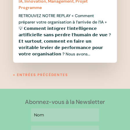
IA
,
Innovation
,
Management
,
Projet
Programme
RETROUVEZ NOTRE REPLAY « Comment
préparer votre organisation à l’arrivée de l’IA »
💡 𝗖𝗼𝗺𝗺𝗲𝗻𝘁 𝗶𝗻𝘁é𝗴𝗿𝗲𝗿 𝗹’𝗶𝗻𝘁𝗲𝗹𝗹𝗶𝗴𝗲𝗻𝗰𝗲
𝗮𝗿𝘁𝗶𝗳𝗶𝗰𝗶𝗲𝗹𝗹𝗲 𝘀𝗮𝗻𝘀 𝗽𝗲𝗿𝗱𝗿𝗲 𝗹’𝗵𝘂𝗺𝗮𝗶𝗻 𝗱𝗲 𝘃𝘂𝗲 ?
𝗘𝘁 𝘀𝘂𝗿𝘁𝗼𝘂𝘁, 𝗰𝗼𝗺𝗺𝗲𝗻𝘁 𝗲𝗻 𝗳𝗮𝗶𝗿𝗲 𝘂𝗻
𝘃é𝗿𝗶𝘁𝗮𝗯𝗹𝗲 𝗹𝗲𝘃𝗶𝗲𝗿 𝗱𝗲 𝗽𝗲𝗿𝗳𝗼𝗿𝗺𝗮𝗻𝗰𝗲 𝗽𝗼𝘂𝗿
𝘃𝗼𝘁𝗿𝗲 𝗼𝗿𝗴𝗮𝗻𝗶𝘀𝗮𝘁𝗶𝗼𝗻 ? Nous avons...
« ENTRÉES PRÉCÉDENTES
Abonnez-vous à la Newsletter