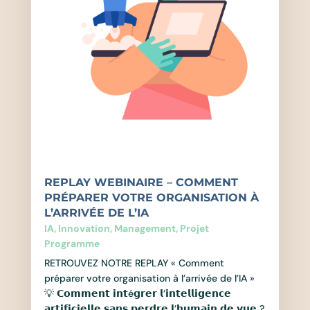
REPLAY WEBINAIRE – COMMENT
PRÉPARER VOTRE ORGANISATION À
L’ARRIVÉE DE L’IA
IA
,
Innovation
,
Management
,
Projet
Programme
RETROUVEZ NOTRE REPLAY « Comment
préparer votre organisation à l’arrivée de l’IA »
💡 𝗖𝗼𝗺𝗺𝗲𝗻𝘁 𝗶𝗻𝘁é𝗴𝗿𝗲𝗿 𝗹’𝗶𝗻𝘁𝗲𝗹𝗹𝗶𝗴𝗲𝗻𝗰𝗲
𝗮𝗿𝘁𝗶𝗳𝗶𝗰𝗶𝗲𝗹𝗹𝗲 𝘀𝗮𝗻𝘀 𝗽𝗲𝗿𝗱𝗿𝗲 𝗹’𝗵𝘂𝗺𝗮𝗶𝗻 𝗱𝗲 𝘃𝘂𝗲 ?