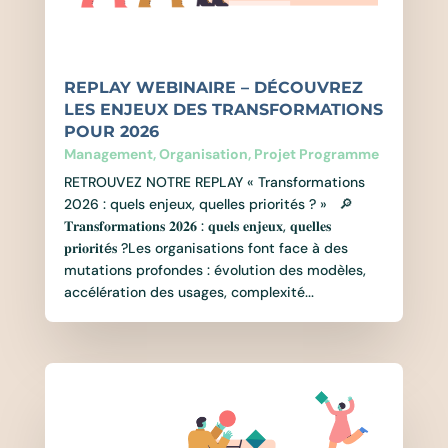
REPLAY WEBINAIRE – DÉCOUVREZ
LES ENJEUX DES TRANSFORMATIONS
POUR 2026
Management
,
Organisation
,
Projet Programme
RETROUVEZ NOTRE REPLAY « Transformations
2026 : quels enjeux, quelles priorités ? » 🔎
𝐓𝐫𝐚𝐧𝐬𝐟𝐨𝐫𝐦𝐚𝐭𝐢𝐨𝐧𝐬 𝟐𝟎𝟐𝟔 : 𝐪𝐮𝐞𝐥𝐬 𝐞𝐧𝐣𝐞𝐮𝐱, 𝐪𝐮𝐞𝐥𝐥𝐞𝐬
𝐩𝐫𝐢𝐨𝐫𝐢𝐭é𝐬 ?Les organisations font face à des
mutations profondes : évolution des modèles,
accélération des usages, complexité...