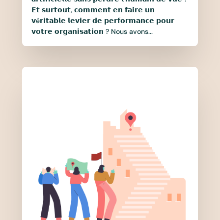
𝗘𝘁 𝘀𝘂𝗿𝘁𝗼𝘂𝘁, 𝗰𝗼𝗺𝗺𝗲𝗻𝘁 𝗲𝗻 𝗳𝗮𝗶𝗿𝗲 𝘂𝗻
𝘃é𝗿𝗶𝘁𝗮𝗯𝗹𝗲 𝗹𝗲𝘃𝗶𝗲𝗿 𝗱𝗲 𝗽𝗲𝗿𝗳𝗼𝗿𝗺𝗮𝗻𝗰𝗲 𝗽𝗼𝘂𝗿
𝘃𝗼𝘁𝗿𝗲 𝗼𝗿𝗴𝗮𝗻𝗶𝘀𝗮𝘁𝗶𝗼𝗻 ? Nous avons...