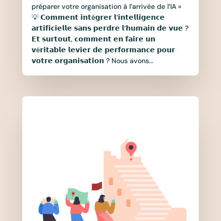
préparer votre organisation à l’arrivée de l’IA »
💡 𝗖𝗼𝗺𝗺𝗲𝗻𝘁 𝗶𝗻𝘁é𝗴𝗿𝗲𝗿 𝗹’𝗶𝗻𝘁𝗲𝗹𝗹𝗶𝗴𝗲𝗻𝗰𝗲
𝗮𝗿𝘁𝗶𝗳𝗶𝗰𝗶𝗲𝗹𝗹𝗲 𝘀𝗮𝗻𝘀 𝗽𝗲𝗿𝗱𝗿𝗲 𝗹’𝗵𝘂𝗺𝗮𝗶𝗻 𝗱𝗲 𝘃𝘂𝗲 ?
𝗘𝘁 𝘀𝘂𝗿𝘁𝗼𝘂𝘁, 𝗰𝗼𝗺𝗺𝗲𝗻𝘁 𝗲𝗻 𝗳𝗮𝗶𝗿𝗲 𝘂𝗻
𝘃é𝗿𝗶𝘁𝗮𝗯𝗹𝗲 𝗹𝗲𝘃𝗶𝗲𝗿 𝗱𝗲 𝗽𝗲𝗿𝗳𝗼𝗿𝗺𝗮𝗻𝗰𝗲 𝗽𝗼𝘂𝗿
𝘃𝗼𝘁𝗿𝗲 𝗼𝗿𝗴𝗮𝗻𝗶𝘀𝗮𝘁𝗶𝗼𝗻 ? Nous avons...