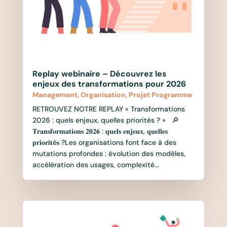
Replay webinaire – Découvrez les
enjeux des transformations pour 2026
Management
,
Organisation
,
Projet Programme
RETROUVEZ NOTRE REPLAY « Transformations
2026 : quels enjeux, quelles priorités ? » 🔎
𝐓𝐫𝐚𝐧𝐬𝐟𝐨𝐫𝐦𝐚𝐭𝐢𝐨𝐧𝐬 𝟐𝟎𝟐𝟔 : 𝐪𝐮𝐞𝐥𝐬 𝐞𝐧𝐣𝐞𝐮𝐱, 𝐪𝐮𝐞𝐥𝐥𝐞𝐬
𝐩𝐫𝐢𝐨𝐫𝐢𝐭é𝐬 ?Les organisations font face à des
mutations profondes : évolution des modèles,
accélération des usages, complexité...