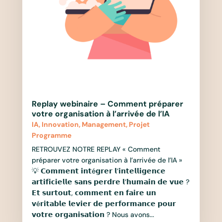
Replay webinaire – Comment préparer
votre organisation à l’arrivée de l’IA
IA
,
Innovation
,
Management
,
Projet
Programme
RETROUVEZ NOTRE REPLAY « Comment
préparer votre organisation à l’arrivée de l’IA »
💡 𝗖𝗼𝗺𝗺𝗲𝗻𝘁 𝗶𝗻𝘁é𝗴𝗿𝗲𝗿 𝗹’𝗶𝗻𝘁𝗲𝗹𝗹𝗶𝗴𝗲𝗻𝗰𝗲
𝗮𝗿𝘁𝗶𝗳𝗶𝗰𝗶𝗲𝗹𝗹𝗲 𝘀𝗮𝗻𝘀 𝗽𝗲𝗿𝗱𝗿𝗲 𝗹’𝗵𝘂𝗺𝗮𝗶𝗻 𝗱𝗲 𝘃𝘂𝗲 ?
𝗘𝘁 𝘀𝘂𝗿𝘁𝗼𝘂𝘁, 𝗰𝗼𝗺𝗺𝗲𝗻𝘁 𝗲𝗻 𝗳𝗮𝗶𝗿𝗲 𝘂𝗻
𝘃é𝗿𝗶𝘁𝗮𝗯𝗹𝗲 𝗹𝗲𝘃𝗶𝗲𝗿 𝗱𝗲 𝗽𝗲𝗿𝗳𝗼𝗿𝗺𝗮𝗻𝗰𝗲 𝗽𝗼𝘂𝗿
𝘃𝗼𝘁𝗿𝗲 𝗼𝗿𝗴𝗮𝗻𝗶𝘀𝗮𝘁𝗶𝗼𝗻 ? Nous avons...