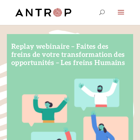
Replay webinaire – Faites des
freins de votre transformation des
opportunités – Les freins Humains