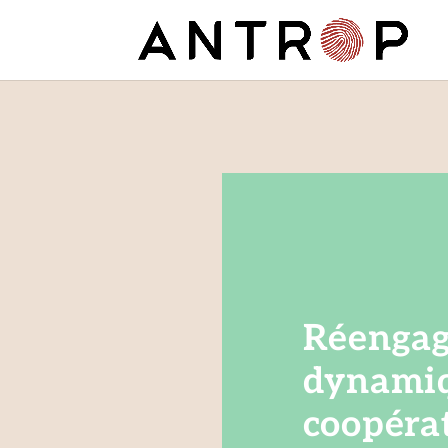
Réengag
dynamiq
coopéra