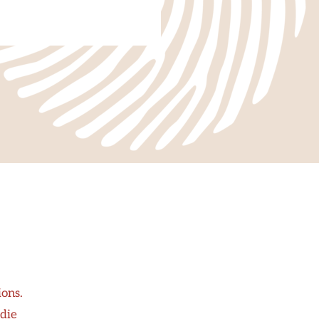
ons.
odie