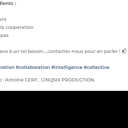
ients :
ent
 la coopération
 pas
 face à un tel besoin….contacter-nous pour en parler ! 📬
ration
#
collaboration
#
intelligence
#
collective
éo : Antoine CERF, CINQSIX PRODUCTION.