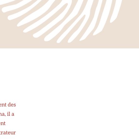
ent des
a, il a
ent
trateur