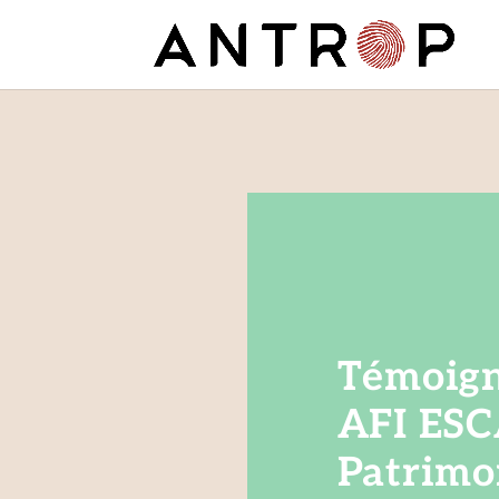
Témoigna
AFI ES
Patrimo