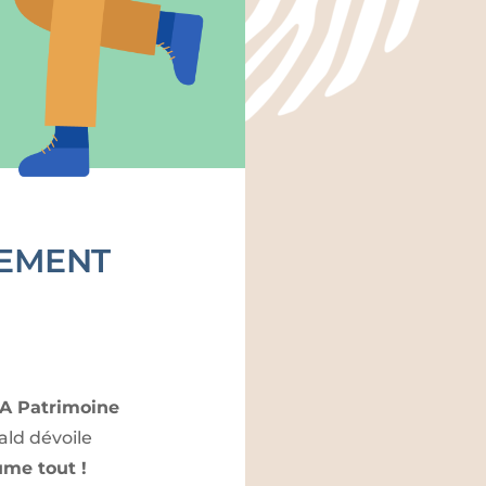
NEMENT
CA Patrimoine
ald dévoile
ume tout !