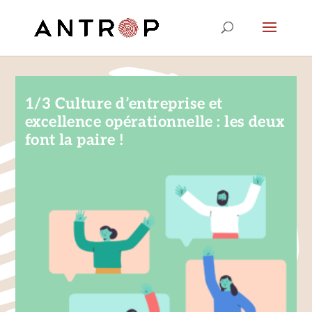
1/3 Culture d’entreprise et
excellence opérationnelle : les deux
font la paire !